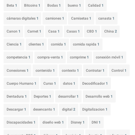
Beta
1
Bitcoins
1
Bodas
1
bueno
1
Calidad
1
cámaras digitales
1
camiones
1
Camisetas
1
canasta
1
Canon
1
Carnet
1
Casa
1
Casas
1
CBD
1
China
2
Ciencia
1
clientes
1
comida
1
comida rapida
1
competencia
1
compra-venta
1
comprime
1
conexión móvil
1
Conexiones
1
contenido
1
contexto
1
Contratar
1
Control
1
Cuerpo Humano
1
Curso
1
datos
1
Decodificador
1
Dentadura
1
Deportes
1
desarrollar
1
Desarrollo web
1
Descargar
1
desencanto
1
digital
2
Digitalizacion
1
Discapacidades
1
diseño web
1
Disney
1
DNI
1