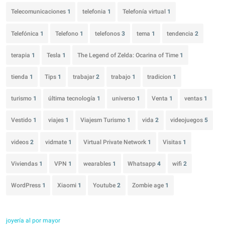
Telecomunicaciones
1
telefonia
1
Telefonía virtual
1
Telefónica
1
Telefono
1
telefonos
3
tema
1
tendencia
2
terapia
1
Tesla
1
The Legend of Zelda: Ocarina of Time
1
tienda
1
Tips
1
trabajar
2
trabajo
1
tradicion
1
turismo
1
última tecnología
1
universo
1
Venta
1
ventas
1
Vestido
1
viajes
1
Viajesm Turismo
1
vida
2
videojuegos
5
videos
2
vidmate
1
Virtual Private Network
1
Visitas
1
Viviendas
1
VPN
1
wearables
1
Whatsapp
4
wifi
2
WordPress
1
Xiaomi
1
Youtube
2
Zombie age
1
joyería al por mayor