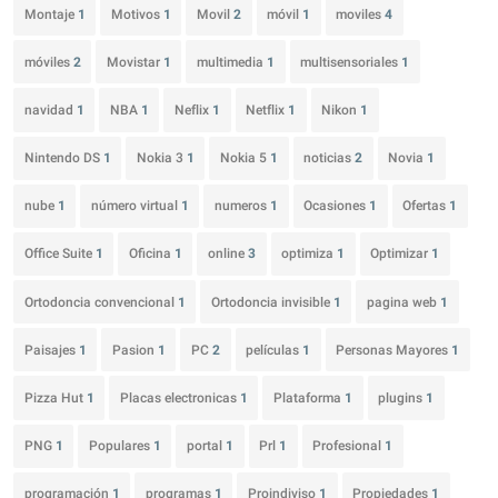
Montaje
1
Motivos
1
Movil
2
móvil
1
moviles
4
móviles
2
Movistar
1
multimedia
1
multisensoriales
1
navidad
1
NBA
1
Neflix
1
Netflix
1
Nikon
1
Nintendo DS
1
Nokia 3
1
Nokia 5
1
noticias
2
Novia
1
nube
1
número virtual
1
numeros
1
Ocasiones
1
Ofertas
1
Office Suite
1
Oficina
1
online
3
optimiza
1
Optimizar
1
Ortodoncia convencional
1
Ortodoncia invisible
1
pagina web
1
Paisajes
1
Pasion
1
PC
2
películas
1
Personas Mayores
1
Pizza Hut
1
Placas electronicas
1
Plataforma
1
plugins
1
PNG
1
Populares
1
portal
1
Prl
1
Profesional
1
programación
1
programas
1
Proindiviso
1
Propiedades
1