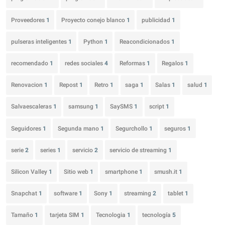
Proveedores
1
Proyecto conejo blanco
1
publicidad
1
pulseras inteligentes
1
Python
1
Reacondicionados
1
recomendado
1
redes sociales
4
Reformas
1
Regalos
1
Renovacion
1
Repost
1
Retro
1
saga
1
Salas
1
salud
1
Salvaescaleras
1
samsung
1
SaySMS
1
script
1
Seguidores
1
Segunda mano
1
Segurchollo
1
seguros
1
serie
2
series
1
servicio
2
servicio de streaming
1
Silicon Valley
1
Sitio web
1
smartphone
1
smush.it
1
Snapchat
1
software
1
Sony
1
streaming
2
tablet
1
Tamaño
1
tarjeta SIM
1
Tecnologia
1
tecnología
5