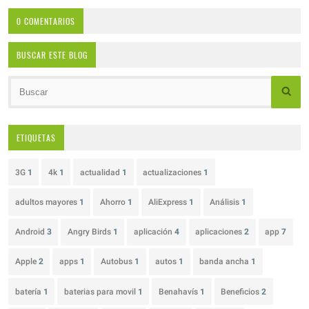
0 COMENTARIOS
BUSCAR ESTE BLOG
ETIQUETAS
3G
1
4k
1
actualidad
1
actualizaciones
1
adultos mayores
1
Ahorro
1
AliExpress
1
Análisis
1
Android
3
Angry Birds
1
aplicación
4
aplicaciones
2
app
7
Apple
2
apps
1
Autobus
1
autos
1
banda ancha
1
batería
1
baterias para movil
1
Benahavís
1
Beneficios
2