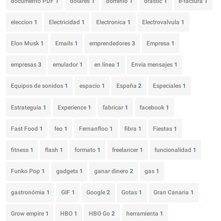
documento PDF
1
dólares
1
dominio
1
drastic
1
e-factura
1
eleccion
1
Electricidad
1
Electronica
1
Electrovalvula
1
Elon Musk
1
Emails
1
emprendedores
3
Empresa
1
empresas
3
emulador
1
en línea
1
Envía mensajes
1
Equipos de sonidos
1
espacio
1
España
2
Especiales
1
Estrateguia
1
Experience
1
fabricar
1
facebook
1
Fast Food
1
feo
1
Fernanfloo
1
fibra
1
Fiestas
1
fitness
1
flash
1
formato
1
freelancer
1
funcionalidad
1
Funko Pop
1
gadgets
1
ganar dinero
2
gas
1
gastronómia
1
GIF
1
Google
2
Gotas
1
Gran Canaria
1
Grow empire
1
HBO
1
HBO Go
2
herramienta
1