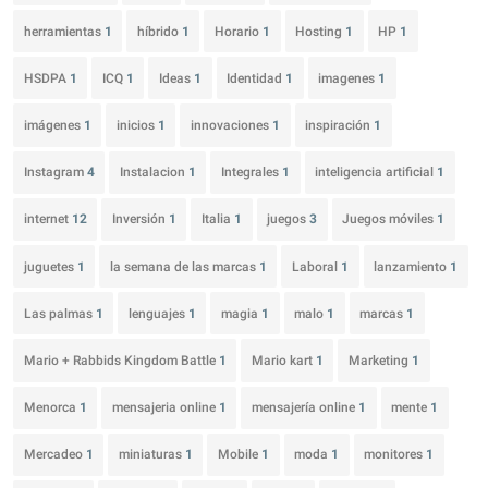
herramientas
1
híbrido
1
Horario
1
Hosting
1
HP
1
HSDPA
1
ICQ
1
Ideas
1
Identidad
1
imagenes
1
imágenes
1
inicios
1
innovaciones
1
inspiración
1
Instagram
4
Instalacion
1
Integrales
1
inteligencia artificial
1
internet
12
Inversión
1
Italia
1
juegos
3
Juegos móviles
1
juguetes
1
la semana de las marcas
1
Laboral
1
lanzamiento
1
Las palmas
1
lenguajes
1
magia
1
malo
1
marcas
1
Mario + Rabbids Kingdom Battle
1
Mario kart
1
Marketing
1
Menorca
1
mensajeria online
1
mensajería online
1
mente
1
Mercadeo
1
miniaturas
1
Mobile
1
moda
1
monitores
1