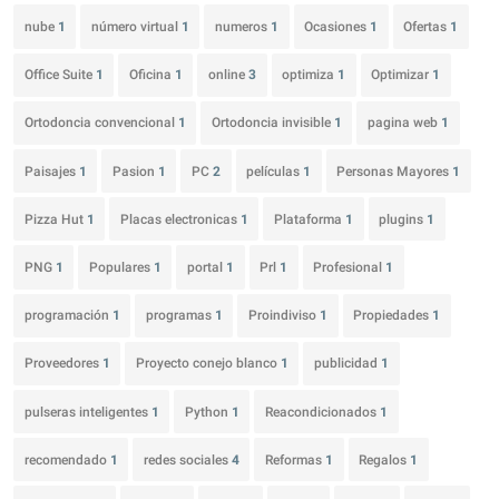
nube
1
número virtual
1
numeros
1
Ocasiones
1
Ofertas
1
Office Suite
1
Oficina
1
online
3
optimiza
1
Optimizar
1
Ortodoncia convencional
1
Ortodoncia invisible
1
pagina web
1
Paisajes
1
Pasion
1
PC
2
películas
1
Personas Mayores
1
Pizza Hut
1
Placas electronicas
1
Plataforma
1
plugins
1
PNG
1
Populares
1
portal
1
Prl
1
Profesional
1
programación
1
programas
1
Proindiviso
1
Propiedades
1
Proveedores
1
Proyecto conejo blanco
1
publicidad
1
pulseras inteligentes
1
Python
1
Reacondicionados
1
recomendado
1
redes sociales
4
Reformas
1
Regalos
1