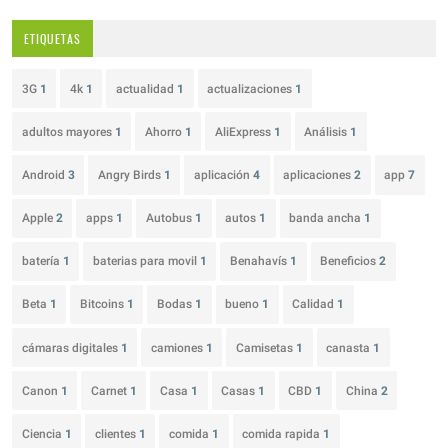
ETIQUETAS
3G
1
4k
1
actualidad
1
actualizaciones
1
adultos mayores
1
Ahorro
1
AliExpress
1
Análisis
1
Android
3
Angry Birds
1
aplicación
4
aplicaciones
2
app
7
Apple
2
apps
1
Autobus
1
autos
1
banda ancha
1
batería
1
baterias para movil
1
Benahavís
1
Beneficios
2
Beta
1
Bitcoins
1
Bodas
1
bueno
1
Calidad
1
cámaras digitales
1
camiones
1
Camisetas
1
canasta
1
Canon
1
Carnet
1
Casa
1
Casas
1
CBD
1
China
2
Ciencia
1
clientes
1
comida
1
comida rapida
1