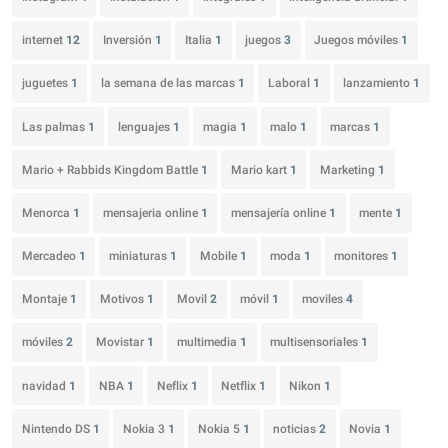
internet
12
Inversión
1
Italia
1
juegos
3
Juegos móviles
1
juguetes
1
la semana de las marcas
1
Laboral
1
lanzamiento
1
Las palmas
1
lenguajes
1
magia
1
malo
1
marcas
1
Mario + Rabbids Kingdom Battle
1
Mario kart
1
Marketing
1
Menorca
1
mensajeria online
1
mensajería online
1
mente
1
Mercadeo
1
miniaturas
1
Mobile
1
moda
1
monitores
1
Montaje
1
Motivos
1
Movil
2
móvil
1
moviles
4
móviles
2
Movistar
1
multimedia
1
multisensoriales
1
navidad
1
NBA
1
Neflix
1
Netflix
1
Nikon
1
Nintendo DS
1
Nokia 3
1
Nokia 5
1
noticias
2
Novia
1