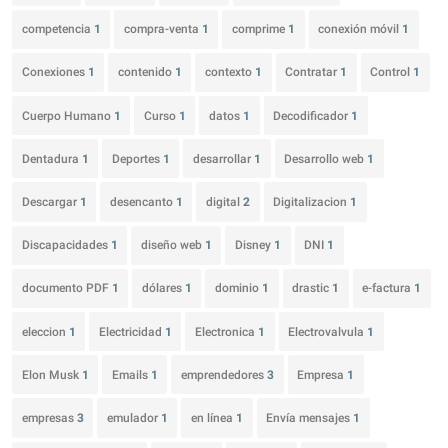
competencia
1
compra-venta
1
comprime
1
conexión móvil
1
Conexiones
1
contenido
1
contexto
1
Contratar
1
Control
1
Cuerpo Humano
1
Curso
1
datos
1
Decodificador
1
Dentadura
1
Deportes
1
desarrollar
1
Desarrollo web
1
Descargar
1
desencanto
1
digital
2
Digitalizacion
1
Discapacidades
1
diseño web
1
Disney
1
DNI
1
documento PDF
1
dólares
1
dominio
1
drastic
1
e-factura
1
eleccion
1
Electricidad
1
Electronica
1
Electrovalvula
1
Elon Musk
1
Emails
1
emprendedores
3
Empresa
1
empresas
3
emulador
1
en línea
1
Envía mensajes
1