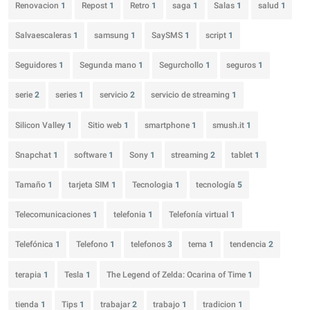
Renovacion
1
Repost
1
Retro
1
saga
1
Salas
1
salud
1
Salvaescaleras
1
samsung
1
SaySMS
1
script
1
Seguidores
1
Segunda mano
1
Segurchollo
1
seguros
1
serie
2
series
1
servicio
2
servicio de streaming
1
Silicon Valley
1
Sitio web
1
smartphone
1
smush.it
1
Snapchat
1
software
1
Sony
1
streaming
2
tablet
1
Tamaño
1
tarjeta SIM
1
Tecnologia
1
tecnología
5
Telecomunicaciones
1
telefonia
1
Telefonía virtual
1
Telefónica
1
Telefono
1
telefonos
3
tema
1
tendencia
2
terapia
1
Tesla
1
The Legend of Zelda: Ocarina of Time
1
tienda
1
Tips
1
trabajar
2
trabajo
1
tradicion
1