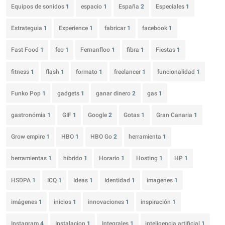
Equipos de sonidos
1
espacio
1
España
2
Especiales
1
Estrateguia
1
Experience
1
fabricar
1
facebook
1
Fast Food
1
feo
1
Fernanfloo
1
fibra
1
Fiestas
1
fitness
1
flash
1
formato
1
freelancer
1
funcionalidad
1
Funko Pop
1
gadgets
1
ganar dinero
2
gas
1
gastronómia
1
GIF
1
Google
2
Gotas
1
Gran Canaria
1
Grow empire
1
HBO
1
HBO Go
2
herramienta
1
herramientas
1
híbrido
1
Horario
1
Hosting
1
HP
1
HSDPA
1
ICQ
1
Ideas
1
Identidad
1
imagenes
1
imágenes
1
inicios
1
innovaciones
1
inspiración
1
Instagram
4
Instalacion
1
Integrales
1
inteligencia artificial
1