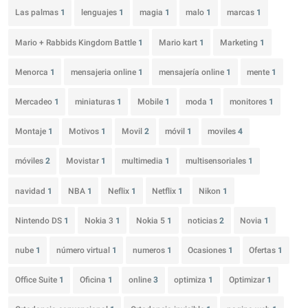
Las palmas
1
lenguajes
1
magia
1
malo
1
marcas
1
Mario + Rabbids Kingdom Battle
1
Mario kart
1
Marketing
1
Menorca
1
mensajeria online
1
mensajería online
1
mente
1
Mercadeo
1
miniaturas
1
Mobile
1
moda
1
monitores
1
Montaje
1
Motivos
1
Movil
2
móvil
1
moviles
4
móviles
2
Movistar
1
multimedia
1
multisensoriales
1
navidad
1
NBA
1
Neflix
1
Netflix
1
Nikon
1
Nintendo DS
1
Nokia 3
1
Nokia 5
1
noticias
2
Novia
1
nube
1
número virtual
1
numeros
1
Ocasiones
1
Ofertas
1
Office Suite
1
Oficina
1
online
3
optimiza
1
Optimizar
1