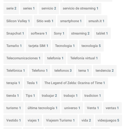
serie
2
series
1
servicio
2
servicio de streaming
1
Silicon Valley
1
Sitio web
1
smartphone
1
smush.it
1
Snapchat
1
software
1
Sony
1
streaming
2
tablet
1
Tamaño
1
tarjeta SIM
1
Tecnologia
1
tecnología
5
Telecomunicaciones
1
telefonia
1
Telefonía virtual
1
Telefónica
1
Telefono
1
telefonos
3
tema
1
tendencia
2
terapia
1
Tesla
1
The Legend of Zelda: Ocarina of Time
1
tienda
1
Tips
1
trabajar
2
trabajo
1
tradicion
1
turismo
1
última tecnología
1
universo
1
Venta
1
ventas
1
Vestido
1
viajes
1
Viajesm Turismo
1
vida
2
videojuegos
5