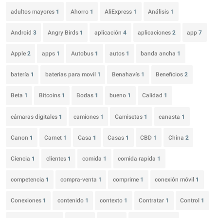
adultos mayores
1
Ahorro
1
AliExpress
1
Análisis
1
Android
3
Angry Birds
1
aplicación
4
aplicaciones
2
app
7
Apple
2
apps
1
Autobus
1
autos
1
banda ancha
1
batería
1
baterias para movil
1
Benahavís
1
Beneficios
2
Beta
1
Bitcoins
1
Bodas
1
bueno
1
Calidad
1
cámaras digitales
1
camiones
1
Camisetas
1
canasta
1
Canon
1
Carnet
1
Casa
1
Casas
1
CBD
1
China
2
Ciencia
1
clientes
1
comida
1
comida rapida
1
competencia
1
compra-venta
1
comprime
1
conexión móvil
1
Conexiones
1
contenido
1
contexto
1
Contratar
1
Control
1