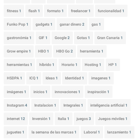
fitness
1
flash
1
formato
1
freelancer
1
funcionalidad
1
Funko Pop
1
gadgets
1
ganar dinero
2
gas
1
gastronómia
1
GIF
1
Google
2
Gotas
1
Gran Canaria
1
Grow empire
1
HBO
1
HBO Go
2
herramienta
1
herramientas
1
híbrido
1
Horario
1
Hosting
1
HP
1
HSDPA
1
ICQ
1
Ideas
1
Identidad
1
imagenes
1
imágenes
1
inicios
1
innovaciones
1
inspiración
1
Instagram
4
Instalacion
1
Integrales
1
inteligencia artificial
1
internet
12
Inversión
1
Italia
1
juegos
3
Juegos móviles
1
juguetes
1
la semana de las marcas
1
Laboral
1
lanzamiento
1