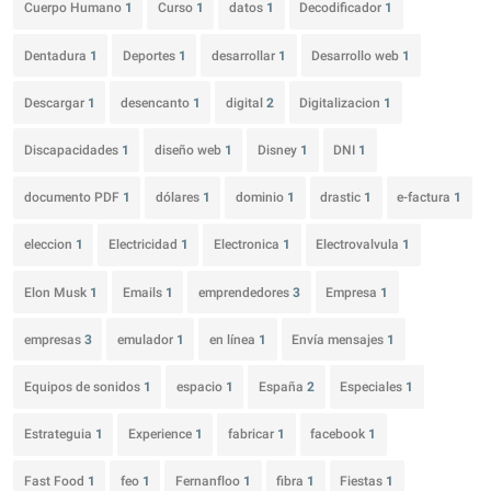
Cuerpo Humano
1
Curso
1
datos
1
Decodificador
1
Dentadura
1
Deportes
1
desarrollar
1
Desarrollo web
1
Descargar
1
desencanto
1
digital
2
Digitalizacion
1
Discapacidades
1
diseño web
1
Disney
1
DNI
1
documento PDF
1
dólares
1
dominio
1
drastic
1
e-factura
1
eleccion
1
Electricidad
1
Electronica
1
Electrovalvula
1
Elon Musk
1
Emails
1
emprendedores
3
Empresa
1
empresas
3
emulador
1
en línea
1
Envía mensajes
1
Equipos de sonidos
1
espacio
1
España
2
Especiales
1
Estrateguia
1
Experience
1
fabricar
1
facebook
1
Fast Food
1
feo
1
Fernanfloo
1
fibra
1
Fiestas
1