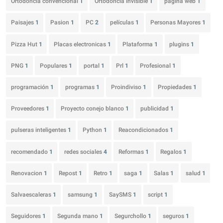
Ortodoncia convencional
1
Ortodoncia invisible
1
pagina web
1
Paisajes
1
Pasion
1
PC
2
películas
1
Personas Mayores
1
Pizza Hut
1
Placas electronicas
1
Plataforma
1
plugins
1
PNG
1
Populares
1
portal
1
Prl
1
Profesional
1
programación
1
programas
1
Proindiviso
1
Propiedades
1
Proveedores
1
Proyecto conejo blanco
1
publicidad
1
pulseras inteligentes
1
Python
1
Reacondicionados
1
recomendado
1
redes sociales
4
Reformas
1
Regalos
1
Renovacion
1
Repost
1
Retro
1
saga
1
Salas
1
salud
1
Salvaescaleras
1
samsung
1
SaySMS
1
script
1
Seguidores
1
Segunda mano
1
Segurchollo
1
seguros
1