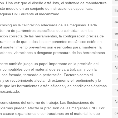
ón. Una vez que el diseño está listo, el software de manufactura
ste modelo en un conjunto de instrucciones específicas,
El
máquina CNC durante el mecanizado.
e
achining es la calibración adecuada de las máquinas. Cada
entro de parámetros específicos que coincidan con los
e
eación correcta de las herramientas, la configuración precisa de
guramiento de que todos los componentes mecánicos estén en
Eq
 el mantenimiento preventivo son esenciales para mantener la
aciones, vibraciones o desgaste prematuro de las herramientas.
Es
orte también juega un papel importante en la precisión del
fa
compatibles con el material que se va a trabajar y con la
ya sea fresado, torneado o perforación. Factores como el
Fe
a y su recubrimiento afectan directamente el rendimiento y la
de que las herramientas estén afiladas y en condiciones óptimas
fl
 mecanizado.
fu
 condiciones del entorno de trabajo. Las fluctuaciones de
externas pueden afectar la precisión de las máquinas CNC. Por
ga
 causar expansiones o contracciones en el material, lo que