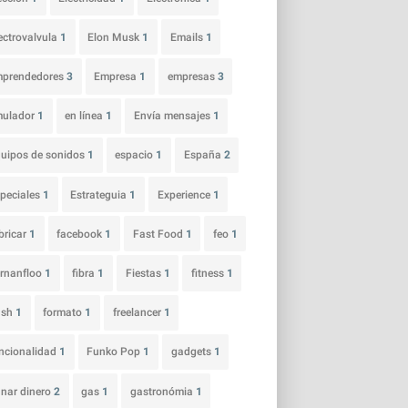
ectrovalvula
1
Elon Musk
1
Emails
1
mprendedores
3
Empresa
1
empresas
3
mulador
1
en línea
1
Envía mensajes
1
uipos de sonidos
1
espacio
1
España
2
peciales
1
Estrateguia
1
Experience
1
bricar
1
facebook
1
Fast Food
1
feo
1
rnanfloo
1
fibra
1
Fiestas
1
fitness
1
ash
1
formato
1
freelancer
1
ncionalidad
1
Funko Pop
1
gadgets
1
nar dinero
2
gas
1
gastronómia
1