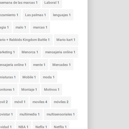
 semana de las marcas
1
Laboral
1
nzamiento
1
Las palmas
1
lenguajes
1
agia
1
malo
1
marcas
1
rio + Rabbids Kingdom Battle
1
Mario kart
1
arketing
1
Menorca
1
mensajeria online
1
nsajería online
1
mente
1
Mercadeo
1
niaturas
1
Mobile
1
moda
1
nitores
1
Montaje
1
Motivos
1
ovil
2
móvil
1
moviles
4
móviles
2
vistar
1
multimedia
1
multisensoriales
1
avidad
1
NBA
1
Neflix
1
Netflix
1