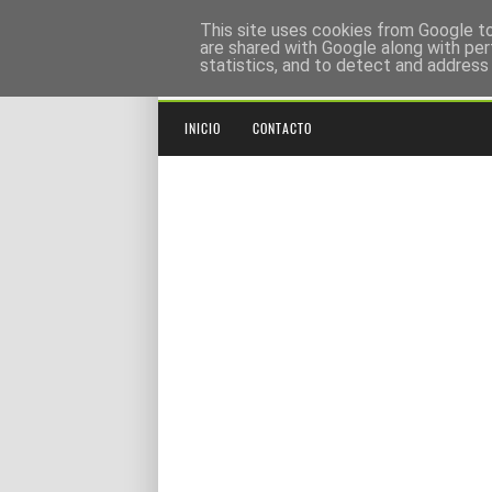
Frickr - Tecnología e In
This site uses cookies from Google to 
are shared with Google along with per
statistics, and to detect and address
Noticias, tecnología, Internet, actualidad, apps, webs, b
INICIO
CONTACTO