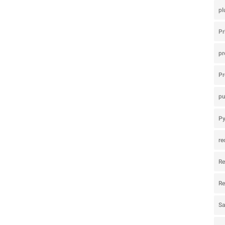
pl
Pr
p
Pr
pu
P
r
R
Re
Sa