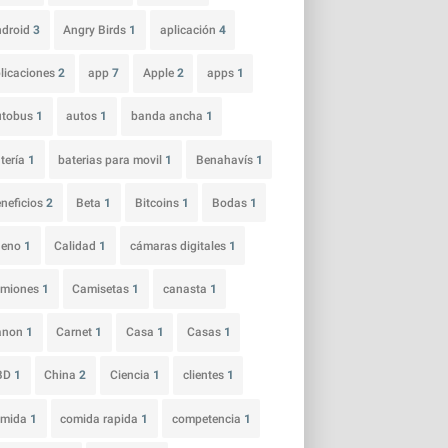
ndroid
3
Angry Birds
1
aplicación
4
licaciones
2
app
7
Apple
2
apps
1
utobus
1
autos
1
banda ancha
1
tería
1
baterias para movil
1
Benahavís
1
neficios
2
Beta
1
Bitcoins
1
Bodas
1
ueno
1
Calidad
1
cámaras digitales
1
amiones
1
Camisetas
1
canasta
1
anon
1
Carnet
1
Casa
1
Casas
1
BD
1
China
2
Ciencia
1
clientes
1
omida
1
comida rapida
1
competencia
1