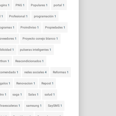
ugins
1
PNG
1
Populares
1
portal
1
l
1
Profesional
1
programación
1
rogramas
1
Proindiviso
1
Propiedades
1
oveedores
1
Proyecto conejo blanco
1
blicidad
1
pulseras inteligentes
1
ython
1
Reacondicionados
1
ecomendado
1
redes sociales
4
Reformas
1
egalos
1
Renovacion
1
Repost
1
tro
1
saga
1
Salas
1
salud
1
lvaescaleras
1
samsung
1
SaySMS
1