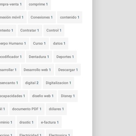
ompra-venta
1
comprime
1
nexión móvil
1
Conexiones
1
contenido
1
ntexto
1
Contratar
1
Control
1
uerpo Humano
1
Curso
1
datos
1
codificador
1
Dentadura
1
Deportes
1
sarrollar
1
Desarrollo web
1
Descargar
1
esencanto
1
digital
2
Digitalizacion
1
scapacidades
1
diseño web
1
Disney
1
NI
1
documento PDF
1
dólares
1
ominio
1
drastic
1
e-factura
1
eccion
1
Electricidad
1
Electronica
1