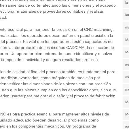
la
herramientas de corte, afectando las dimensiones y el acabado
seleccionar materiales de proveedores confiables y realizar
la
dad.
m
nte esencial para mantener la precisión en el CNC machining.
atizadas, los operadores desempeñan un papel crucial en la
Ma
del proceso. Es vital que los operadores estén capacitados no
n en la interpretación de los diseños CAD/CAM, la selección de
M
toreo. Un operador bien entrenado puede identificar y resolver
tiempos de inactividad y asegura resultados precisos.
me
es de calidad al final del proceso también es fundamental para
mi
 de medición avanzadas, como máquinas de medición por
n verificar las dimensiones de las piezas con una precisión
mo
guran que las piezas cumplan con las especificaciones, sino que
eden usarse para mejorar el diseño y el proceso de fabricación
M
NC es otra práctica esencial para mantener altos niveles de
Mo
 cuidado adecuado pueden desarrollar problemas como
sivo en los componentes mecánicos. Un programa de
n