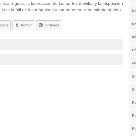
ieza regular, la lubricación de las partes móviles y la inspección
 la vida útil de las máquinas y mantener su rendimiento óptimo.
N
N
oogle
tumblr
pinterest
nú
Of
on
Or
Or
Pa
P
Pl