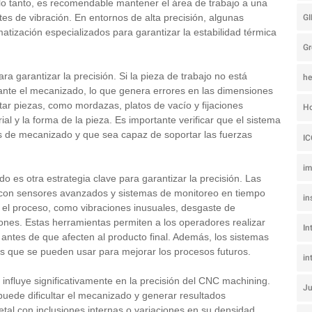
lo tanto, es recomendable mantener el área de trabajo a una
G
es de vibración. En entornos de alta precisión, algunas
atización especializados para garantizar la estabilidad térmica
Gr
ara garantizar la precisión. Si la pieza de trabajo no está
he
te el mecanizado, lo que genera errores en las dimensiones
etar piezas, como mordazas, platos de vacío y fijaciones
Ho
al y la forma de la pieza. Es importante verificar que el sistema
es de mecanizado y que sea capaz de soportar las fuerzas
I
i
 es otra estrategia clave para garantizar la precisión. Las
on sensores avanzados y sistemas de monitoreo en tiempo
in
 el proceso, como vibraciones inusuales, desgaste de
ones. Estas herramientas permiten a los operadores realizar
In
 antes de que afecten al producto final. Además, los sistemas
os que se pueden usar para mejorar los procesos futuros.
in
 influye significativamente en la precisión del CNC machining.
Ju
puede dificultar el mecanizado y generar resultados
tal con inclusiones internas o variaciones en su densidad