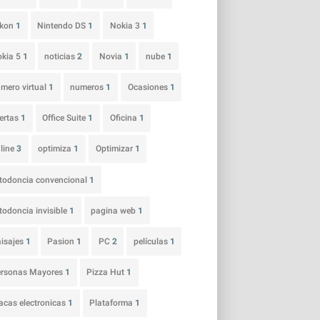
ikon
1
Nintendo DS
1
Nokia 3
1
okia 5
1
noticias
2
Novia
1
nube
1
mero virtual
1
numeros
1
Ocasiones
1
ertas
1
Office Suite
1
Oficina
1
line
3
optimiza
1
Optimizar
1
todoncia convencional
1
todoncia invisible
1
pagina web
1
isajes
1
Pasion
1
PC
2
películas
1
ersonas Mayores
1
Pizza Hut
1
acas electronicas
1
Plataforma
1