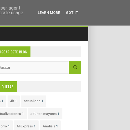
 user-agent
nerate usage
LEARN MORE
GOT IT
USCAR ESTE BLOG
TIQUETAS
G
1
4k
1
actualidad
1
tualizaciones
1
adultos mayores
1
horro
1
AliExpress
1
Análisis
1