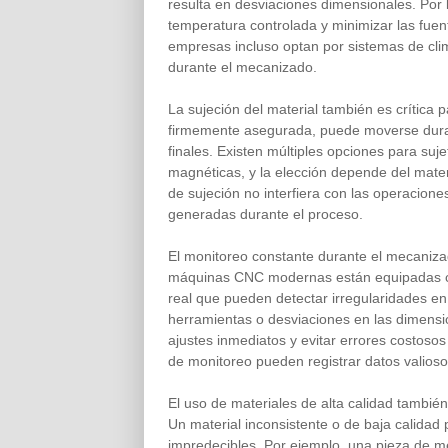
resulta en desviaciones dimensionales. Por 
temperatura controlada y minimizar las fuent
empresas incluso optan por sistemas de clim
durante el mecanizado.
La sujeción del material también es crítica p
firmemente asegurada, puede moverse duran
finales. Existen múltiples opciones para suj
magnéticas, y la elección depende del materi
de sujeción no interfiera con las operacion
generadas durante el proceso.
El monitoreo constante durante el mecanizado
máquinas CNC modernas están equipadas c
real que pueden detectar irregularidades en
herramientas o desviaciones en las dimensi
ajustes inmediatos y evitar errores costosos
de monitoreo pueden registrar datos valios
El uso de materiales de alta calidad también
Un material inconsistente o de baja calidad 
impredecibles. Por ejemplo, una pieza de me