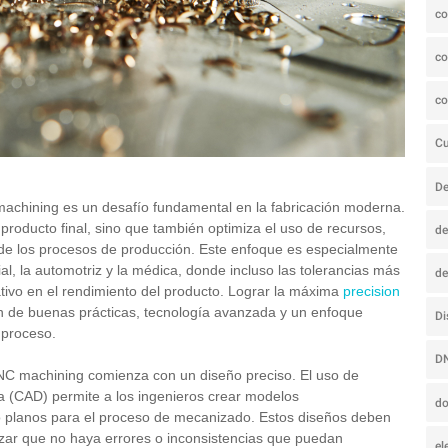
c
co
co
C
De
achining es un desafío fundamental en la fabricación moderna.
l producto final, sino que también optimiza el uso de recursos,
de
a de los procesos de producción. Este enfoque es especialmente
l, la automotriz y la médica, donde incluso las tolerancias más
d
tivo en el rendimiento del producto. Lograr la máxima
precision
 de buenas prácticas, tecnología avanzada y un enfoque
Di
 proceso.
D
NC machining comienza con un diseño preciso. El uso de
a (CAD) permite a los ingenieros crear modelos
d
o planos para el proceso de mecanizado. Estos diseños deben
zar que no haya errores o inconsistencias que puedan
el