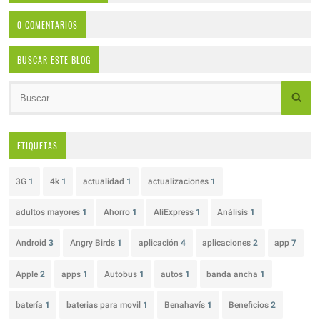
0 COMENTARIOS
BUSCAR ESTE BLOG
ETIQUETAS
3G
1
4k
1
actualidad
1
actualizaciones
1
adultos mayores
1
Ahorro
1
AliExpress
1
Análisis
1
Android
3
Angry Birds
1
aplicación
4
aplicaciones
2
app
7
Apple
2
apps
1
Autobus
1
autos
1
banda ancha
1
batería
1
baterias para movil
1
Benahavís
1
Beneficios
2