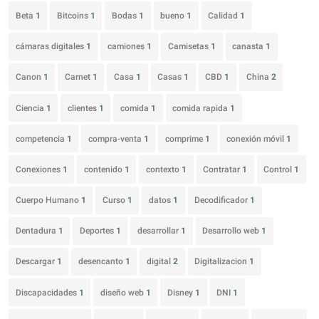
Beta
1
Bitcoins
1
Bodas
1
bueno
1
Calidad
1
cámaras digitales
1
camiones
1
Camisetas
1
canasta
1
Canon
1
Carnet
1
Casa
1
Casas
1
CBD
1
China
2
Ciencia
1
clientes
1
comida
1
comida rapida
1
competencia
1
compra-venta
1
comprime
1
conexión móvil
1
Conexiones
1
contenido
1
contexto
1
Contratar
1
Control
1
Cuerpo Humano
1
Curso
1
datos
1
Decodificador
1
Dentadura
1
Deportes
1
desarrollar
1
Desarrollo web
1
Descargar
1
desencanto
1
digital
2
Digitalizacion
1
Discapacidades
1
diseño web
1
Disney
1
DNI
1