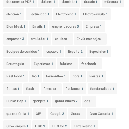
documento PDF
1
dólares
1
dominio
1
drastic
1
e-factura
1
eleccion
1
Electricidad
1
Electronica
1
Electrovalvula
1
Elon Musk
1
Emails
1
emprendedores
3
Empresa
1
empresas
3
emulador
1
en línea
1
Envía mensajes
1
Equipos de sonidos
1
espacio
1
España
2
Especiales
1
Estrateguia
1
Experience
1
fabricar
1
facebook
1
Fast Food
1
feo
1
Fernanfloo
1
fibra
1
Fiestas
1
fitness
1
flash
1
formato
1
freelancer
1
funcionalidad
1
Funko Pop
1
gadgets
1
ganar dinero
2
gas
1
gastronómia
1
GIF
1
Google
2
Gotas
1
Gran Canaria
1
Grow empire
1
HBO
1
HBO Go
2
herramienta
1