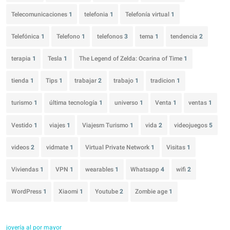
Telecomunicaciones
1
telefonia
1
Telefonía virtual
1
Telefónica
1
Telefono
1
telefonos
3
tema
1
tendencia
2
terapia
1
Tesla
1
The Legend of Zelda: Ocarina of Time
1
tienda
1
Tips
1
trabajar
2
trabajo
1
tradicion
1
turismo
1
última tecnología
1
universo
1
Venta
1
ventas
1
Vestido
1
viajes
1
Viajesm Turismo
1
vida
2
videojuegos
5
videos
2
vidmate
1
Virtual Private Network
1
Visitas
1
Viviendas
1
VPN
1
wearables
1
Whatsapp
4
wifi
2
WordPress
1
Xiaomi
1
Youtube
2
Zombie age
1
joyería al por mayor