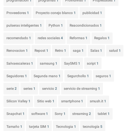
programación
1
programas
1
Proindiviso
1
Propiedades
1
Proveedores
1
Proyecto conejo blanco
1
publicidad
1
pulseras inteligentes
1
Python
1
Reacondicionados
1
recomendado
1
redes sociales
4
Reformas
1
Regalos
1
Renovacion
1
Repost
1
Retro
1
saga
1
Salas
1
salud
1
Salvaescaleras
1
samsung
1
SaySMS
1
script
1
Seguidores
1
Segunda mano
1
Segurchollo
1
seguros
1
serie
2
series
1
servicio
2
servicio de streaming
1
Silicon Valley
1
Sitio web
1
smartphone
1
smush.it
1
Snapchat
1
software
1
Sony
1
streaming
2
tablet
1
Tamaño
1
tarjeta SIM
1
Tecnologia
1
tecnología
5