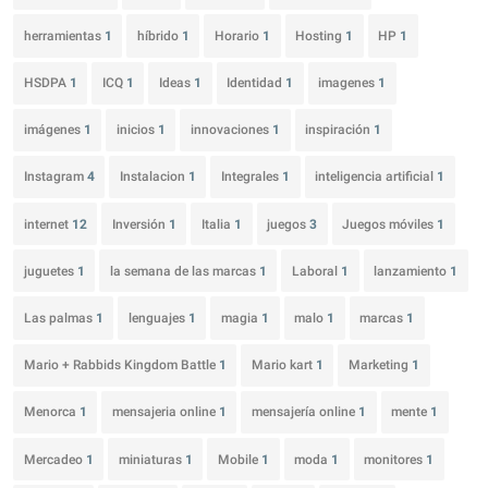
herramientas
1
híbrido
1
Horario
1
Hosting
1
HP
1
HSDPA
1
ICQ
1
Ideas
1
Identidad
1
imagenes
1
imágenes
1
inicios
1
innovaciones
1
inspiración
1
Instagram
4
Instalacion
1
Integrales
1
inteligencia artificial
1
internet
12
Inversión
1
Italia
1
juegos
3
Juegos móviles
1
juguetes
1
la semana de las marcas
1
Laboral
1
lanzamiento
1
Las palmas
1
lenguajes
1
magia
1
malo
1
marcas
1
Mario + Rabbids Kingdom Battle
1
Mario kart
1
Marketing
1
Menorca
1
mensajeria online
1
mensajería online
1
mente
1
Mercadeo
1
miniaturas
1
Mobile
1
moda
1
monitores
1