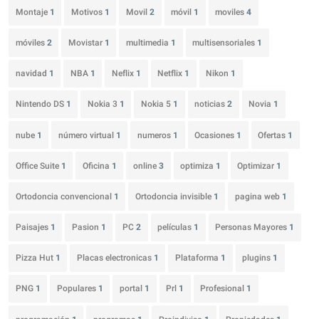
Montaje
1
Motivos
1
Movil
2
móvil
1
moviles
4
móviles
2
Movistar
1
multimedia
1
multisensoriales
1
navidad
1
NBA
1
Neflix
1
Netflix
1
Nikon
1
Nintendo DS
1
Nokia 3
1
Nokia 5
1
noticias
2
Novia
1
nube
1
número virtual
1
numeros
1
Ocasiones
1
Ofertas
1
Office Suite
1
Oficina
1
online
3
optimiza
1
Optimizar
1
Ortodoncia convencional
1
Ortodoncia invisible
1
pagina web
1
Paisajes
1
Pasion
1
PC
2
películas
1
Personas Mayores
1
Pizza Hut
1
Placas electronicas
1
Plataforma
1
plugins
1
PNG
1
Populares
1
portal
1
Prl
1
Profesional
1