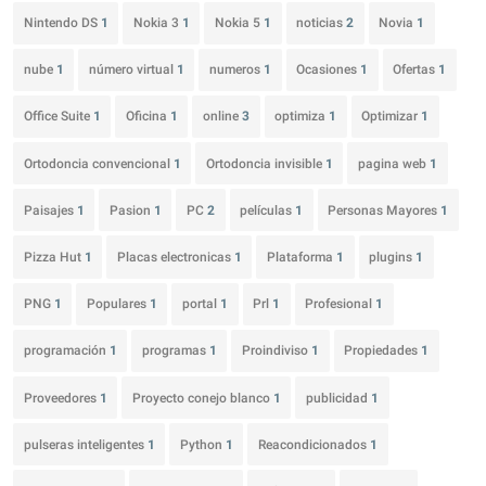
Nintendo DS
1
Nokia 3
1
Nokia 5
1
noticias
2
Novia
1
nube
1
número virtual
1
numeros
1
Ocasiones
1
Ofertas
1
Office Suite
1
Oficina
1
online
3
optimiza
1
Optimizar
1
Ortodoncia convencional
1
Ortodoncia invisible
1
pagina web
1
Paisajes
1
Pasion
1
PC
2
películas
1
Personas Mayores
1
Pizza Hut
1
Placas electronicas
1
Plataforma
1
plugins
1
PNG
1
Populares
1
portal
1
Prl
1
Profesional
1
programación
1
programas
1
Proindiviso
1
Propiedades
1
Proveedores
1
Proyecto conejo blanco
1
publicidad
1
pulseras inteligentes
1
Python
1
Reacondicionados
1