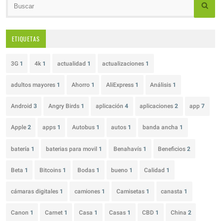
ETIQUETAS
3G
1
4k
1
actualidad
1
actualizaciones
1
adultos mayores
1
Ahorro
1
AliExpress
1
Análisis
1
Android
3
Angry Birds
1
aplicación
4
aplicaciones
2
app
7
Apple
2
apps
1
Autobus
1
autos
1
banda ancha
1
batería
1
baterias para movil
1
Benahavís
1
Beneficios
2
Beta
1
Bitcoins
1
Bodas
1
bueno
1
Calidad
1
cámaras digitales
1
camiones
1
Camisetas
1
canasta
1
Canon
1
Carnet
1
Casa
1
Casas
1
CBD
1
China
2