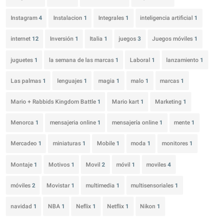
Instagram
4
Instalacion
1
Integrales
1
inteligencia artificial
1
internet
12
Inversión
1
Italia
1
juegos
3
Juegos móviles
1
juguetes
1
la semana de las marcas
1
Laboral
1
lanzamiento
1
Las palmas
1
lenguajes
1
magia
1
malo
1
marcas
1
Mario + Rabbids Kingdom Battle
1
Mario kart
1
Marketing
1
Menorca
1
mensajeria online
1
mensajería online
1
mente
1
Mercadeo
1
miniaturas
1
Mobile
1
moda
1
monitores
1
Montaje
1
Motivos
1
Movil
2
móvil
1
moviles
4
móviles
2
Movistar
1
multimedia
1
multisensoriales
1
navidad
1
NBA
1
Neflix
1
Netflix
1
Nikon
1