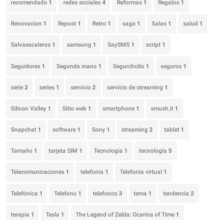
recomendado
1
redes sociales
4
Reformas
1
Regalos
1
Renovacion
1
Repost
1
Retro
1
saga
1
Salas
1
salud
1
Salvaescaleras
1
samsung
1
SaySMS
1
script
1
Seguidores
1
Segunda mano
1
Segurchollo
1
seguros
1
serie
2
series
1
servicio
2
servicio de streaming
1
Silicon Valley
1
Sitio web
1
smartphone
1
smush.it
1
Snapchat
1
software
1
Sony
1
streaming
2
tablet
1
Tamaño
1
tarjeta SIM
1
Tecnologia
1
tecnología
5
Telecomunicaciones
1
telefonia
1
Telefonía virtual
1
Telefónica
1
Telefono
1
telefonos
3
tema
1
tendencia
2
terapia
1
Tesla
1
The Legend of Zelda: Ocarina of Time
1