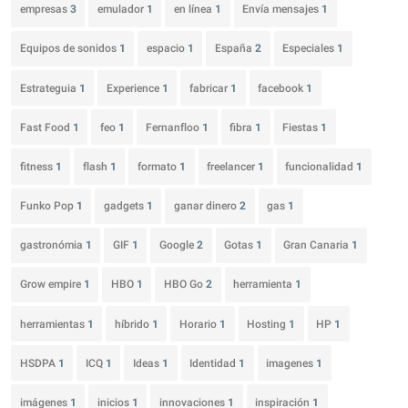
empresas
3
emulador
1
en línea
1
Envía mensajes
1
Equipos de sonidos
1
espacio
1
España
2
Especiales
1
Estrateguia
1
Experience
1
fabricar
1
facebook
1
Fast Food
1
feo
1
Fernanfloo
1
fibra
1
Fiestas
1
fitness
1
flash
1
formato
1
freelancer
1
funcionalidad
1
Funko Pop
1
gadgets
1
ganar dinero
2
gas
1
gastronómia
1
GIF
1
Google
2
Gotas
1
Gran Canaria
1
Grow empire
1
HBO
1
HBO Go
2
herramienta
1
herramientas
1
híbrido
1
Horario
1
Hosting
1
HP
1
HSDPA
1
ICQ
1
Ideas
1
Identidad
1
imagenes
1
imágenes
1
inicios
1
innovaciones
1
inspiración
1