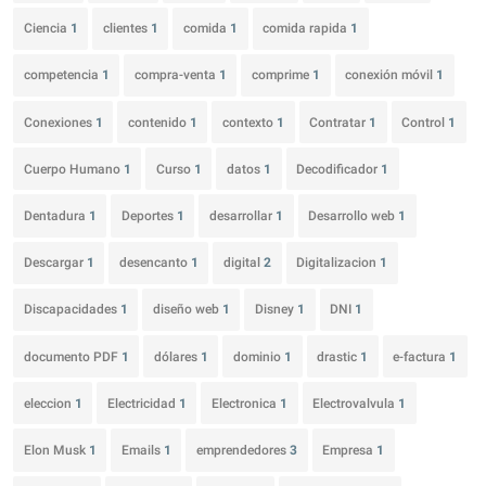
Ciencia
1
clientes
1
comida
1
comida rapida
1
competencia
1
compra-venta
1
comprime
1
conexión móvil
1
Conexiones
1
contenido
1
contexto
1
Contratar
1
Control
1
Cuerpo Humano
1
Curso
1
datos
1
Decodificador
1
Dentadura
1
Deportes
1
desarrollar
1
Desarrollo web
1
Descargar
1
desencanto
1
digital
2
Digitalizacion
1
Discapacidades
1
diseño web
1
Disney
1
DNI
1
documento PDF
1
dólares
1
dominio
1
drastic
1
e-factura
1
eleccion
1
Electricidad
1
Electronica
1
Electrovalvula
1
Elon Musk
1
Emails
1
emprendedores
3
Empresa
1