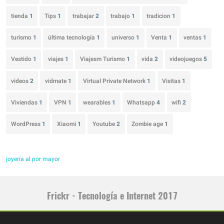
tienda
1
Tips
1
trabajar
2
trabajo
1
tradicion
1
turismo
1
última tecnología
1
universo
1
Venta
1
ventas
1
Vestido
1
viajes
1
Viajesm Turismo
1
vida
2
videojuegos
5
videos
2
vidmate
1
Virtual Private Network
1
Visitas
1
Viviendas
1
VPN
1
wearables
1
Whatsapp
4
wifi
2
WordPress
1
Xiaomi
1
Youtube
2
Zombie age
1
joyería al por mayor
Frickr - Tecnología e Internet 2017